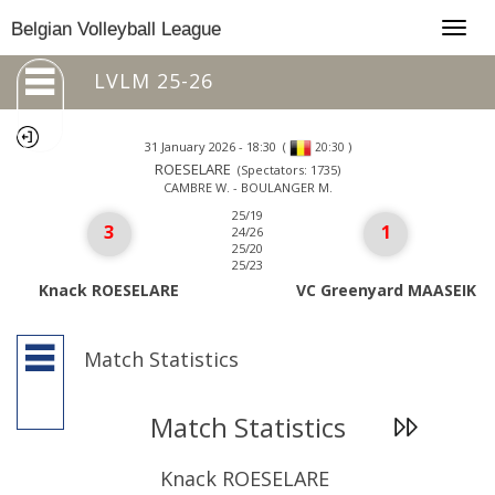
Togg
Belgian Volleyball League
navig
LVLM 25-26
31 January 2026 - 18:30
(
)
20:30
ROESELARE
(Spectators: 1735)
CAMBRE W. - BOULANGER M.
25/19
3
1
24/26
25/20
25/23
Knack ROESELARE
VC Greenyard MAASEIK
Match Statistics
Match Statistics
Knack ROESELARE