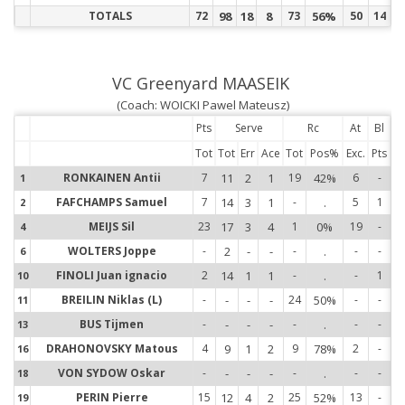
TOTALS
72
98
18
8
73
56%
50
14
VC Greenyard MAASEIK
(Coach: WOICKI Pawel Mateusz)
Pts
Serve
Rc
At
Bl
Tot
Tot
Err
Ace
Tot
Pos%
Exc.
Pts
RONKAINEN Antii
7
11
2
1
19
42%
6
-
1
1
FAFCHAMPS Samuel
7
14
3
1
-
.
5
1
2
2
MEIJS Sil
23
17
3
4
1
0%
19
-
4
4
WOLTERS Joppe
-
2
-
-
-
.
-
-
6
6
FINOLI Juan ignacio
2
14
1
1
-
.
-
1
10
1
BREILIN Niklas (L)
-
-
-
-
24
50%
-
-
11
1
BUS Tijmen
-
-
-
-
-
.
-
-
13
1
DRAHONOVSKY Matous
4
9
1
2
9
78%
2
-
16
1
VON SYDOW Oskar
-
-
-
-
-
.
-
-
18
1
PERIN Pierre
15
12
4
2
25
52%
13
-
19
1