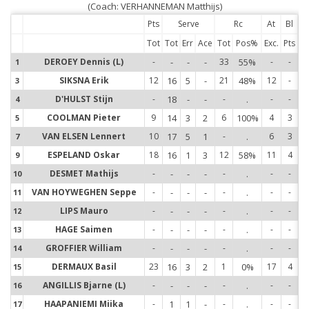
(Coach: VERHANNEMAN Matthijs)
Pts
Serve
Rc
At
Bl
Tot
Tot
Err
Ace
Tot
Pos%
Exc.
Pts
DEROEY Dennis (L)
-
-
-
-
33
55%
-
-
1
1
SIKSNA Erik
12
16
5
-
21
48%
12
-
3
3
D'HULST Stijn
-
18
-
-
-
.
-
-
4
4
COOLMAN Pieter
9
14
3
2
6
100%
4
3
5
5
VAN ELSEN Lennert
10
17
5
1
-
.
6
3
7
7
ESPELAND Oskar
18
16
1
3
12
58%
11
4
9
9
DESMET Mathijs
-
-
-
-
-
.
-
-
10
1
VAN HOYWEGHEN Seppe
-
-
-
-
-
.
-
-
11
1
LIPS Mauro
-
-
-
-
-
.
-
-
12
1
HAGE Saimen
-
-
-
-
-
.
-
-
13
1
GROFFIER William
-
-
-
-
-
.
-
-
14
1
DERMAUX Basil
23
16
3
2
1
0%
17
4
15
1
ANGILLIS Bjarne (L)
-
-
-
-
-
.
-
-
16
1
HAAPANIEMI Miika
-
1
1
-
-
.
-
-
17
1