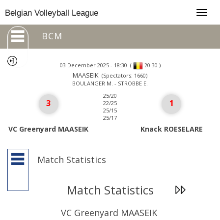
Togg
Belgian Volleyball League
navig
BCM
03 December 2025 - 18:30
(
)
20:30
MAASEIK
(Spectators: 1660)
BOULANGER M. - STROBBE E.
25/20
3
1
22/25
25/15
25/17
VC Greenyard MAASEIK
Knack ROESELARE
Match Statistics
Match Statistics
VC Greenyard MAASEIK