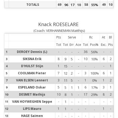
TOTALS
69
96
17
10
58
55%
49
10
Knack ROESELARE
(Coach: VERHANNEMAN Matthijs)
Pts
Serve
Rc
At
Bl
Tot
Tot
Err
Ace
Tot
Pos%
Exc.
Pts
DEROEY Dennis (L)
-
-
-
-
36
56%
-
-
1
1
SIKSNA Erik
8
9
5
-
10
10%
6
2
3
3
D'HULST Stijn
1
15
-
-
-
.
-
1
4
4
COOLMAN Pieter
7
12
2
-
3
100%
6
1
5
5
VAN ELSEN Lennert
3
11
5
-
1
0%
1
2
7
7
ESPELAND Oskar
5
5
1
1
6
17%
3
1
9
9
DESMET Mathijs
10
8
1
-
17
29%
8
2
10
1
VAN HOYWEGHEN Seppe
-
1
-
-
-
.
-
-
11
1
LIPS Mauro
1
1
-
-
-
.
1
-
12
1
HAGE Saimen
-
-
-
-
-
.
-
-
13
1