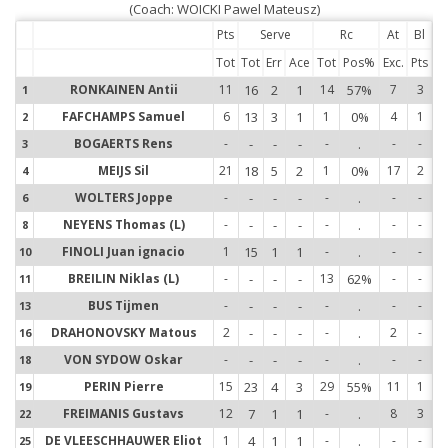
(Coach: WOICKI Pawel Mateusz)
Pts
Serve
Rc
At
Bl
Tot
Tot
Err
Ace
Tot
Pos%
Exc.
Pts
RONKAINEN Antii
11
16
2
1
14
57%
7
3
1
1
FAFCHAMPS Samuel
6
13
3
1
1
0%
4
1
2
2
BOGAERTS Rens
-
-
-
-
-
.
-
-
3
3
MEIJS Sil
21
18
5
2
1
0%
17
2
4
4
WOLTERS Joppe
-
-
-
-
-
.
-
-
6
6
NEYENS Thomas (L)
-
-
-
-
-
.
-
-
8
8
FINOLI Juan ignacio
1
15
1
1
-
.
-
-
10
1
BREILIN Niklas (L)
-
-
-
-
13
62%
-
-
11
1
BUS Tijmen
-
-
-
-
-
.
-
-
13
1
DRAHONOVSKY Matous
2
-
-
-
-
.
2
-
16
1
VON SYDOW Oskar
-
-
-
-
-
.
-
-
18
1
PERIN Pierre
15
23
4
3
29
55%
11
1
19
1
FREIMANIS Gustavs
12
7
1
1
-
.
8
3
22
2
DE VLEESCHHAUWER Eliot
1
4
1
1
-
.
-
-
25
2