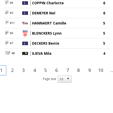
COPPIN Charlotte
6
5°
#6
DEMEYER Nel
6
6°
#5
HANNAERT Camille
5
7°
#11
BLENCKERS Lynn
5
8°
#6
DECKERS Bente
5
9°
#7
ILIEVA Mila
4
10°
#8
1
2
3
4
5
6
7
8
9
10
..
Page size