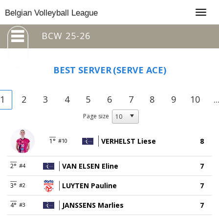
Togg
Belgian Volleyball League
navig
BCW 25-26
BEST SERVER
(SERVE ACE)
1
2
3
4
5
6
7
8
9
10
..
Page size
VERHELST Liese
8
1°
#10
VAN ELSEN Eline
7
2°
#4
LUYTEN Pauline
7
3°
#2
JANSSENS Marlies
7
4°
#3