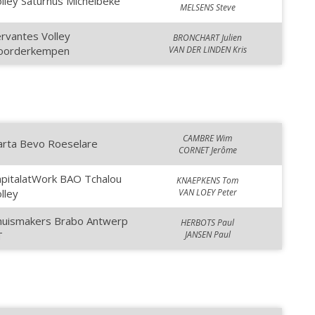
lley Saturnus Michelbeke
MELSENS Steve
rvantes Volley
BRONCHART Julien
oorderkempen
VAN DER LINDEN Kris
CAMBRE Wim
arta Bevo Roeselare
CORNET Jerôme
apitalatWork BAO Tchalou
KNAEPKENS Tom
lley
VAN LOEY Peter
huismakers Brabo Antwerp
HERBOTS Paul
T
JANSEN Paul