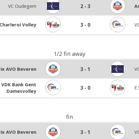
VC Oudegem
2
-
3
A
 Charleroi Volley
3
-
0
V
1/2 fin away
rix AVO Beveren
3
-
1
V
VDK Bank Gent
3
-
0
E.
Damesvolley
fin
rix AVO Beveren
3
-
1
V