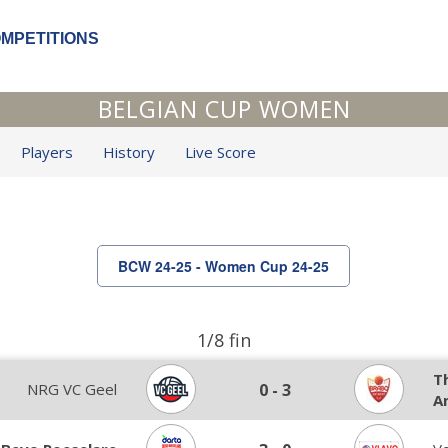
OMPETITIONS
BELGIAN CUP WOMEN
Players
History
Live Score
BCW 24-25 - Women Cup 24-25
1/8 fin
T
NRG VC Geel
0
-
3
A