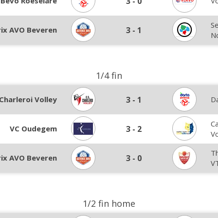
 Bevo Roeselare
3
-
0
Vo
Se
rix AVO Beveren
3
-
1
N
1/4 fin
 Charleroi Volley
3
-
1
D
C
VC Oudegem
3
-
2
Vo
T
rix AVO Beveren
3
-
0
V
1/2 fin home