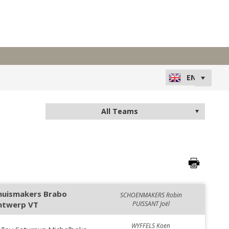
huismakers Brabo
SCHOENMAKERS Robin
ntwerp VT
PUISSANT Joël
WYFFELS Koen