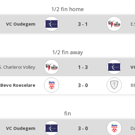
1/2 fin home
VC Oudegem
3
-
1
E.
1/2 fin away
S. Charleroi Volley
1
-
3
V
 Bevo Roeselare
3
-
0
B
fin
VC Oudegem
3
-
0
D