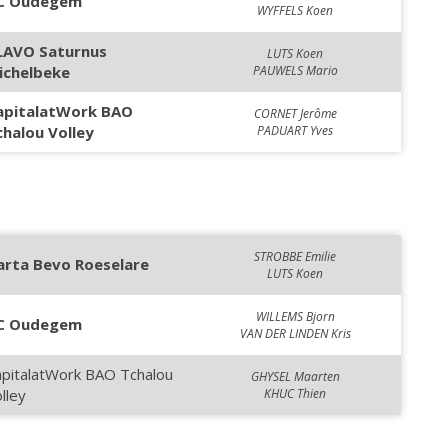
C Oudegem
WYFFELS Koen
LAVO Saturnus
LUTS Koen
ichelbeke
PAUWELS Mario
apitalatWork BAO
CORNET Jerôme
chalou Volley
PADUART Yves
STROBBE Emilie
arta Bevo Roeselare
LUTS Koen
WILLEMS Bjorn
C Oudegem
VAN DER LINDEN Kris
apitalatWork BAO Tchalou
GHYSEL Maarten
lley
KHUC Thien