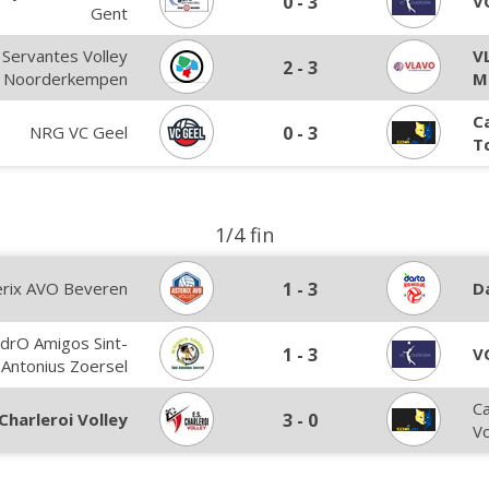
0
-
3
V
Gent
Servantes Volley
V
2
-
3
Noorderkempen
M
C
NRG VC Geel
0
-
3
T
1/4 fin
erix AVO Beveren
1
-
3
D
drO Amigos Sint-
1
-
3
V
Antonius Zoersel
C
 Charleroi Volley
3
-
0
Vo