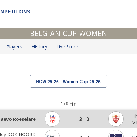
OMPETITIONS
BELGIAN CUP WOMEN
Players
History
Live Score
BCW 25-26 - Women Cup 25-26
1/8 fin
T
 Bevo Roeselare
3
-
0
V
lley DOK NOORD