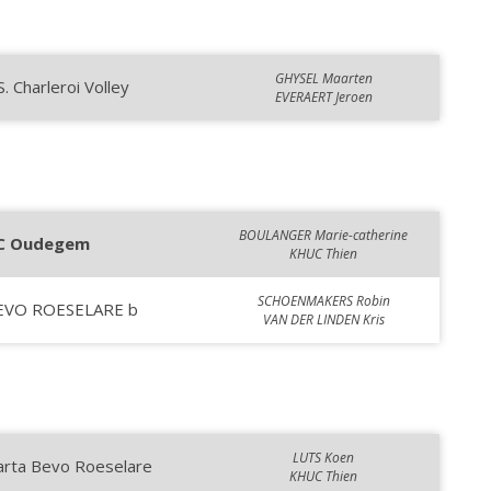
GHYSEL Maarten
S. Charleroi Volley
EVERAERT Jeroen
BOULANGER Marie-catherine
C Oudegem
KHUC Thien
SCHOENMAKERS Robin
EVO ROESELARE b
VAN DER LINDEN Kris
LUTS Koen
arta Bevo Roeselare
KHUC Thien